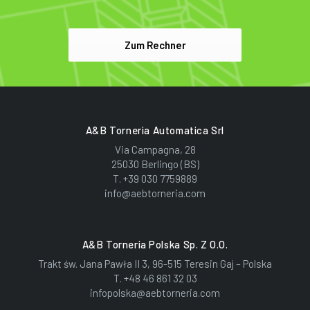
Zum Rechner
A&B Torneria Automatica Srl
Via Campagna, 28
25030 Berlingo (BS)
T.
+39 030 7759889
info@aebtorneria.com
A&B Torneria Polska Sp. Z O.o.
Trakt św. Jana Pawła II 3, 96-515 Teresin Gaj – Polska
T.
+48 46 861 32 03
infopolska@aebtorneria.com