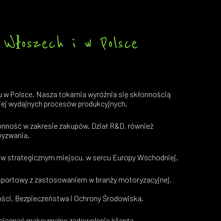
Włoszech i w Polsce
u w Polsce. Nasza tokarnia wyróżnia się skłonnością
ej wydajnych procesów produkcyjnych.
ronność w zakresie zakupów. Dział R&D, również
wyzwania.
eż w strategicznym miejscu, w sercu Europy Wschodniej.
nsportowy z zastosowaniem w branży motoryzacyjnej,
ości, Bezpieczeństwa i Ochrony Środowiska.
siągnąć maksymalne zadowolenie klienta,