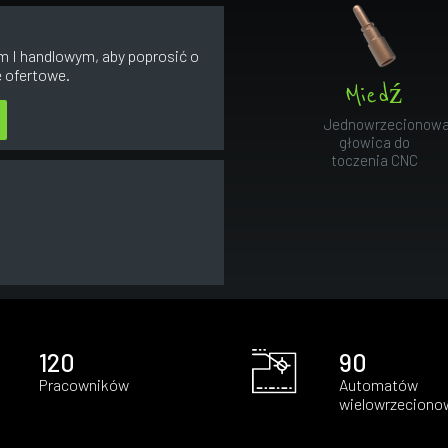
m I handlowym, aby poprosić o
e ofertowe.
Miedź
Jednowrzecionow
głowica do
toczenia CNC
120
90
Pracowników
Automatów
wielowrzeciono