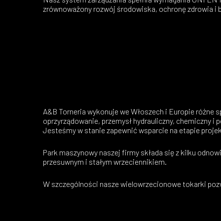
zrównoważony rozwój środowiska, ochronę zdrowia i 
A&B Torneria wykonuje we Włoszech i Europie różne sp
oprzyrządowanie, przemysł hydrauliczny, chemiczny i 
Jesteśmy w stanie zapewnić wsparcie na etapie proje
Park maszynowy naszej firmy składa się z kilku odno
przesuwnym i stałym wrzeciennikiem.
W szczególności nasze wielowrzecionowe tokarki poz