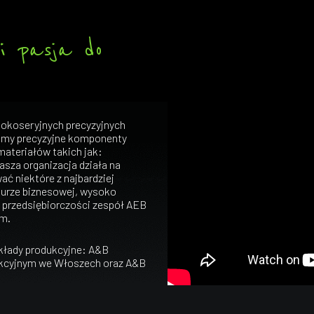
i pasja do
okoseryjnych precyzyjnych
emy precyzyjne komponenty
materiałów takich jak:
Nasza organizacja działa na
ać niektóre z najbardziej
kturze biznesowej, wysoko
 przedsiębiorczości zespół AEB
om.
kłady produkcyjne: A&B
dukcyjnym we Włoszech oraz A&B