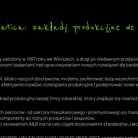
atica: zakłady produkcyjne we 
y założony w 1997 roku we Włoszech, a drugi po niedawnym przejęci
onymi badaniami nad opracowywaniem nowych rozwiązań dla bardzi
rescii, blisko naszych dostawców, możemy zaoferować dużą wszechst
ej efektywnie rozwijać rozwiązania produkcyjne i podejmować nowe 
kład produkcyjny naszej firmy tokarskiej, który znajduje się równi
nych sektorów: od sektora mieszkaniowego i przemysłowego po tra
e komponenty do różnych produktów i zespołów.
bki skrawaniem A&B ma na celu ciągłe doskonalenie standardów Jak
SO 9001, UNI EN ISO 14001 i OHSAS 18001:2007, co pozwala nam o