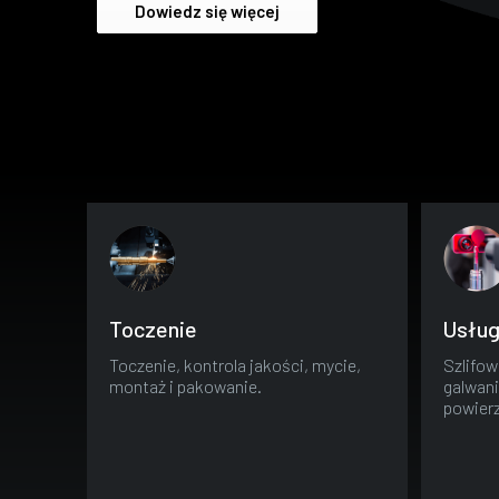
Dowiedz się więcej
Toczenie
Usług
Toczenie, kontrola jakości, mycie,
Szlifow
montaż i pakowanie.
galwani
powierz