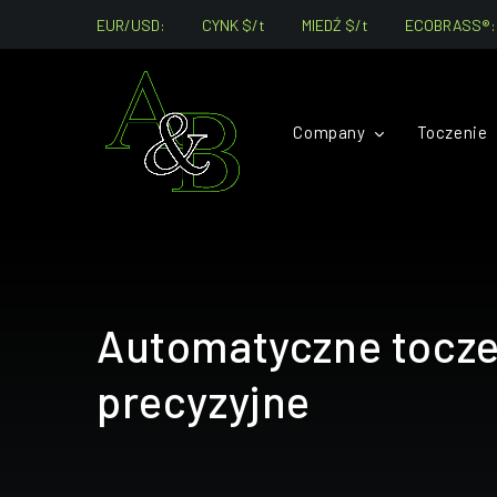
EUR/USD:
CYNK $/t
MIEDŹ $/t
ECOBRASS®: 
Company
Toczenie
Automatyczne tocze
precyzyjne