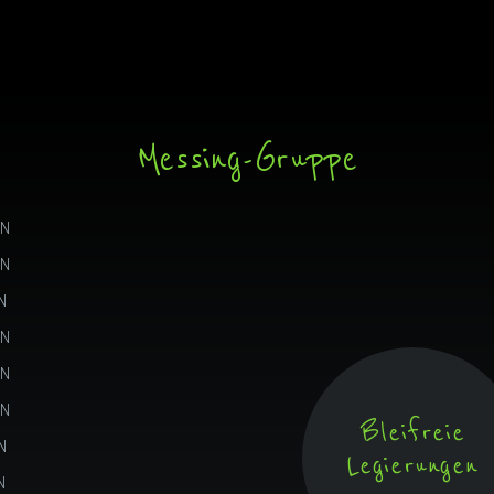
Messing-Gruppe
N
N
N
N
N
N
Bleifreie
N
Legierungen
N