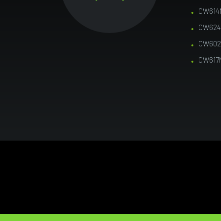
CW614
CW624
CW602
CW617