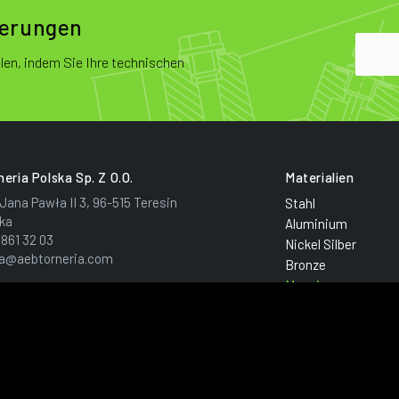
ferungen
len, indem Sie Ihre technischen
eria Polska Sp. Z O.o.
Materialien
 Jana Pawła II 3, 96-515 Teresin
Stahl
ska
Aluminium
 861 32 03
Nickel Silber
ka@aebtorneria.com
Bronze
Messing
Kupfer
Privacy policy
Cookie policy
oc. € 152.400 i.v. -
-
-
-