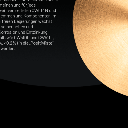
einen und für jede
weit verbreiteten CW614N und
enklemmen und Komponenten im
eifreien Legierungen wächst
 seiner hohen und
 Korrosion und Entzinkung
halt, wie CW510L und CW511L,
w. <0,2%) in die „Positivliste“
 werden.