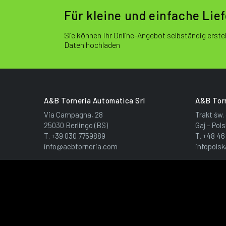
Für kleine und einfache Lie
Sie können Ihr Online-Angebot selbständig erstel
Daten hochladen
A&B Torneria Automatica Srl
A&B Torn
Via Campagna, 28
Trakt św.
25030 Berlingo (BS)
Gaj – Pol
T.
+39 030 7759889
T.
+48 46
info@aebtorneria.com
infopols
Copyright ©
2026
CF e P.IVA 02533840167 - Reg. Imp. BS - Cap. S