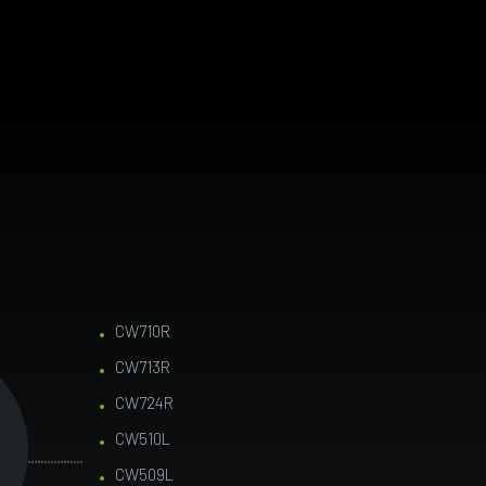
CW710R
CW713R
CW724R
CW510L
CW509L