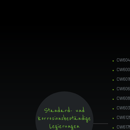
CW604
CW600
CW601
CW606
CW608
CW603
Standard- und
korrosionsbeständige
CW612
Legierungen
CW617