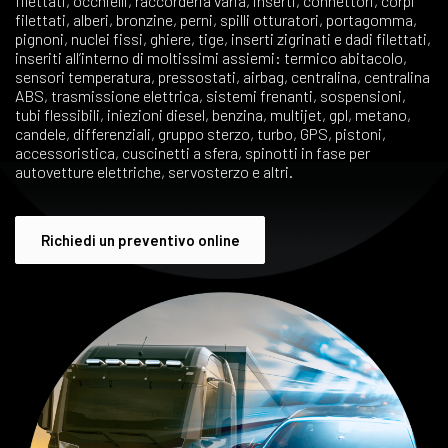
filettati, occhielli, raccorderia varia, inserti, connettori, corpi
filettati, alberi, bronzine, perni, spilli otturatori, portagomma,
pignoni, nuclei fissi, ghiere, tige, inserti zigrinati e dadi filettati,
inseriti all’interno di moltissimi assiemi: termico abitacolo,
sensori temperatura, pressostati, airbag, centralina, centralina
ABS, trasmissione elettrica, sistemi frenanti, sospensioni,
tubi flessibili, iniezioni diesel, benzina, multijet, gpl, metano,
candele, differenziali, gruppo sterzo, turbo, GPS, pistoni,
accessoristica, cuscinetti a sfera, spinotti in fase per
autovetture elettriche, servosterzo e altri.
Richiedi un preventivo online